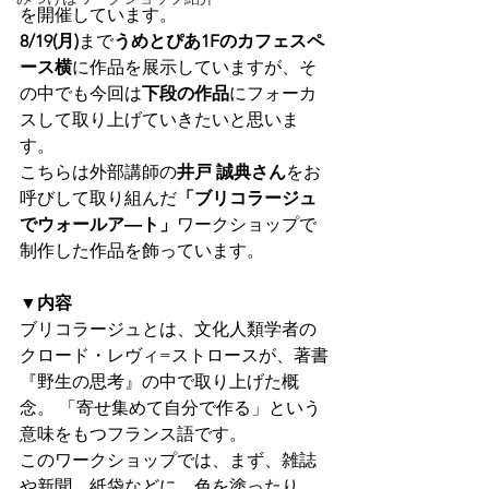
を開催しています。
8/19(月)
まで
うめとぴあ1Fのカフェスペ
ース横
に作品を展示していますが、そ
の中でも今回は
下段の作品
にフォーカ
スして取り上げていきたいと思いま
す。
こちらは外部講師の
井戸 誠典さん
をお
呼びして取り組んだ
「ブリコラージュ
でウォールア―ト」
ワークショップで
制作した作品を飾っています。
▼内容
ブリコラージュとは、文化人類学者の
クロード・レヴィ=ストロースが、著書
『野生の思考』の中で取り上げた概
念。 「寄せ集めて自分で作る」という
意味をもつフランス語です。
このワークショップでは、まず、雑誌
や新聞、紙袋などに、色を塗ったり、