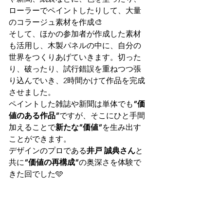
ローラーでペイントしたりして、大量
のコラージュ素材を作成🎨　
そして、ほかの参加者が作成した素材
も活用し、木製パネルの中に、自分の
世界をつくりあげていきます。切った
り、破ったり、試行錯誤を重ねつつ張
り込んでいき、2時間かけて作品を完成
させました。
ペイントした雑誌や新聞は単体でも
”価
値のある作品”
ですが、そこにひと手間
加えることで
新たな”価値”
を生み出す
ことができます。
デザインのプロである
井戸 誠典さん
と
共に
”価値の再構成”
の奥深さを体験で
きた回でした🩵