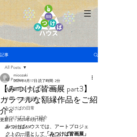
記事
All Posts
mioozaki
All Posts
2024年8月17日
読了時間: 2分
【みつけば皆画展 part3】
外部講師ワークショップ紹介
カラフルな額縁作品をご紹
サロンのお茶紹介
介⭐
みつけばの日常
みつけばスタッフ紹介
更新日：
2024年8月18日
みつけばハウスでは、アートプロジェ
みつけばQ&A
クトの一環として
「みつけば皆画展」
みつけばワークショップ紹介